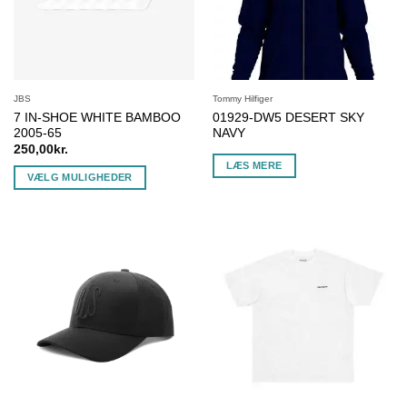
vælges
på
på
varesiden
varesiden
JBS
Tommy Hilfiger
7 IN-SHOE WHITE BAMBOO
01929-DW5 DESERT SKY
2005-65
NAVY
250,00
kr.
LÆS MERE
VÆLG MULIGHEDER
Dette
vare
har
flere
varianter.
Mulighederne
kan
vælges
på
varesiden