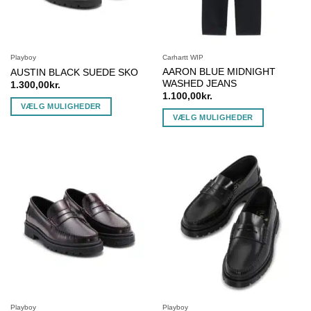
på
på
varesiden
varesiden
Playboy
Carhartt WIP
AARON BLUE MIDNIGHT
AUSTIN BLACK SUEDE SKO
WASHED JEANS
1.300,00
kr.
1.100,00
kr.
VÆLG MULIGHEDER
VÆLG MULIGHEDER
Dette
Dette
vare
vare
har
har
flere
flere
varianter.
varianter.
Mulighederne
Mulighederne
kan
kan
vælges
vælges
på
på
varesiden
varesiden
Playboy
Playboy