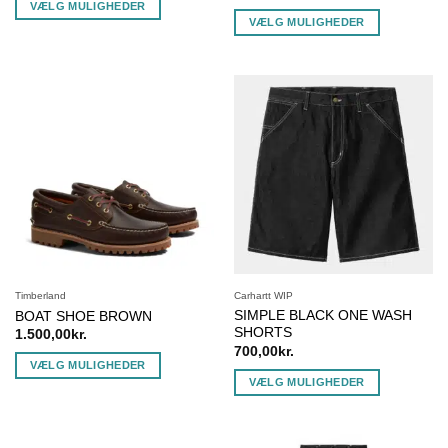
VÆLG MULIGHEDER
VÆLG MULIGHEDER
Dette
Dette
vare
vare
har
har
flere
flere
varianter.
varianter.
Mulighederne
Mulighederne
kan
kan
vælges
vælges
på
på
varesiden
varesiden
Timberland
Carhartt WIP
SIMPLE BLACK ONE WASH
BOAT SHOE BROWN
SHORTS
1.500,00
kr.
700,00
kr.
VÆLG MULIGHEDER
VÆLG MULIGHEDER
Dette
Dette
vare
vare
har
har