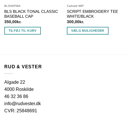
BLSHAFNIA
Carhartt WIP
BLS BLACK TONAL CLASSIC
SCRIPT EMBROIDERY TEE
BASEBALL CAP
WHITE/BLACK
350,00
kr.
300,00
kr.
TILFØJ TIL KURV
VÆLG MULIGHEDER
Dette
vare
har
flere
varianter.
RUD & VESTER
Mulighederne
kan
vælges
Algade 22
på
4000 Roskilde
varesiden
46 32 36 86
info@rudvester.dk
CVR: 25848691