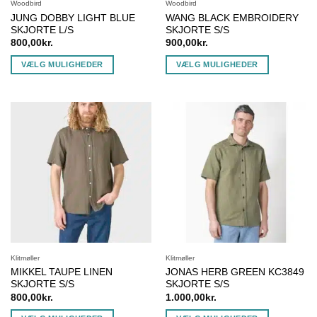
Woodbird
Woodbird
JUNG DOBBY LIGHT BLUE
WANG BLACK EMBROIDERY
SKJORTE L/S
SKJORTE S/S
800,00
kr.
900,00
kr.
VÆLG MULIGHEDER
VÆLG MULIGHEDER
Dette
Dette
vare
vare
har
har
flere
flere
varianter.
varianter.
Mulighederne
Mulighederne
kan
kan
vælges
vælges
på
på
varesiden
varesiden
Klitmøller
Klitmøller
MIKKEL TAUPE LINEN
JONAS HERB GREEN KC3849
SKJORTE S/S
SKJORTE S/S
800,00
kr.
1.000,00
kr.