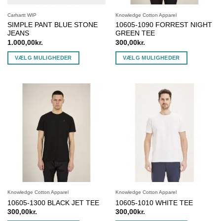
Carhartt WIP
Knowledge Cotton Apparel
SIMPLE PANT BLUE STONE
10605-1090 FORREST NIGHT
JEANS
GREEN TEE
1.000,00
kr.
300,00
kr.
VÆLG MULIGHEDER
VÆLG MULIGHEDER
Dette
Dette
vare
vare
har
har
flere
flere
varianter.
varianter.
Mulighederne
Mulighederne
kan
kan
vælges
vælges
på
på
varesiden
varesiden
Knowledge Cotton Apparel
Knowledge Cotton Apparel
10605-1300 BLACK JET TEE
10605-1010 WHITE TEE
300,00
kr.
300,00
kr.