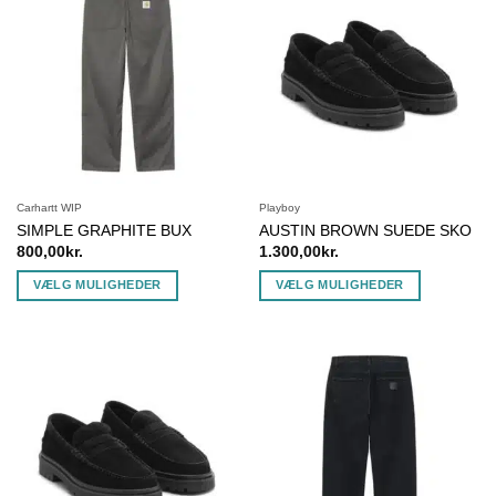
flere
flere
varianter.
varianter.
Mulighederne
Mulighederne
kan
kan
vælges
vælges
på
på
varesiden
varesiden
Carhartt WIP
Playboy
SIMPLE GRAPHITE BUX
AUSTIN BROWN SUEDE SKO
800,00
kr.
1.300,00
kr.
VÆLG MULIGHEDER
VÆLG MULIGHEDER
Dette
Dette
vare
vare
har
har
flere
flere
varianter.
varianter.
Mulighederne
Mulighederne
kan
kan
vælges
vælges