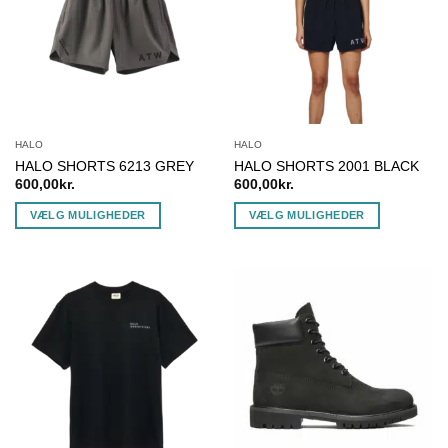
Mulighederne
Mulighederne
kan
kan
vælges
vælges
på
på
varesiden
varesiden
HALO
HALO
HALO SHORTS 6213 GREY
HALO SHORTS 2001 BLACK
600,00
kr.
600,00
kr.
VÆLG MULIGHEDER
VÆLG MULIGHEDER
Dette
Dette
vare
vare
har
har
flere
flere
varianter.
varianter.
Mulighederne
Mulighederne
kan
kan
vælges
vælges
på
på
varesiden
varesiden