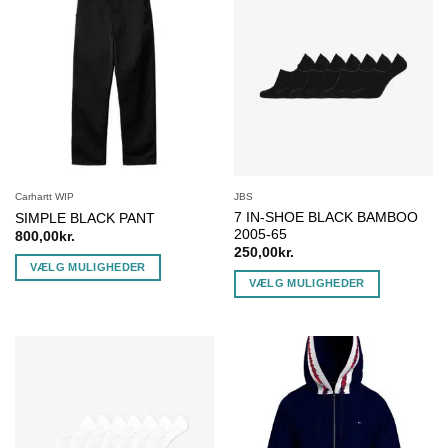
flere
flere
varianter.
varianter.
Mulighederne
Mulighederne
kan
kan
vælges
vælges
på
på
varesiden
varesiden
Carhartt WIP
JBS
7 IN-SHOE BLACK BAMBOO
SIMPLE BLACK PANT
2005-65
800,00
kr.
250,00
kr.
VÆLG MULIGHEDER
VÆLG MULIGHEDER
Dette
Dette
vare
vare
har
har
flere
flere
varianter.
varianter.
Mulighederne
Mulighederne
kan
kan
vælges