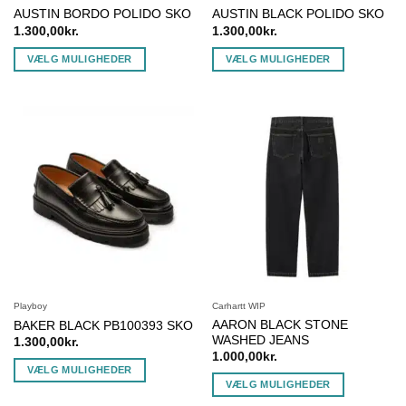
AUSTIN BORDO POLIDO SKO
AUSTIN BLACK POLIDO SKO
1.300,00
kr.
1.300,00
kr.
VÆLG MULIGHEDER
VÆLG MULIGHEDER
Dette
Dette
vare
vare
har
har
flere
flere
varianter.
varianter.
Mulighederne
Mulighederne
kan
kan
vælges
vælges
på
på
varesiden
varesiden
Playboy
Carhartt WIP
AARON BLACK STONE
BAKER BLACK PB100393 SKO
WASHED JEANS
1.300,00
kr.
1.000,00
kr.
VÆLG MULIGHEDER
VÆLG MULIGHEDER
Dette
Dette