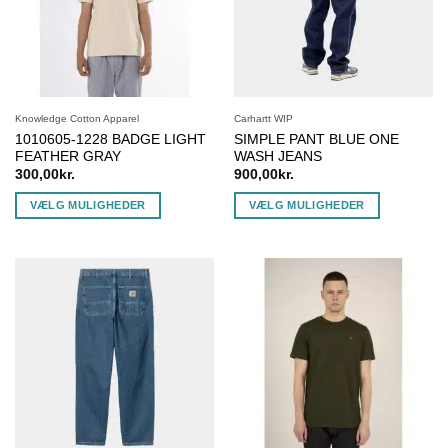
vælges
vælges
på
på
varesiden
varesiden
Knowledge Cotton Apparel
Carhartt WIP
1010605-1228 BADGE LIGHT
SIMPLE PANT BLUE ONE
FEATHER GRAY
WASH JEANS
300,00
kr.
900,00
kr.
VÆLG MULIGHEDER
VÆLG MULIGHEDER
Dette
Dette
vare
vare
har
har
flere
flere
varianter.
varianter.
Mulighederne
Mulighederne
kan
kan
vælges
vælges
på
på
varesiden
varesiden