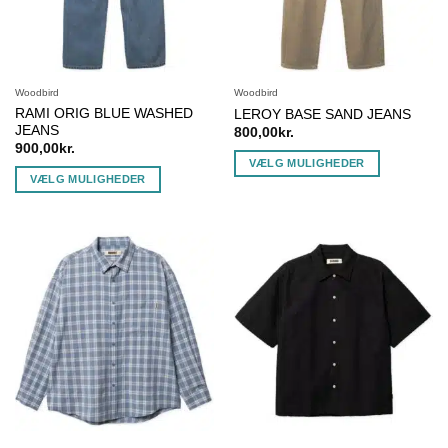
Woodbird
Woodbird
RAMI ORIG BLUE WASHED
LEROY BASE SAND JEANS
JEANS
800,00
kr.
900,00
kr.
VÆLG MULIGHEDER
VÆLG MULIGHEDER
Dette
Dette
vare
vare
har
har
flere
flere
varianter.
varianter.
Mulighederne
Mulighederne
kan
kan
vælges
vælges
på
på
varesiden
varesiden