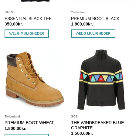
HALO
Timberland
ESSENTIAL BLACK TEE
PREMIUM BOOT BLACK
350,00
kr.
1.800,00
kr.
VÆLG MULIGHEDER
VÆLG MULIGHEDER
Dette
Dette
vare
vare
har
har
flere
flere
varianter.
varianter.
Mulighederne
Mulighederne
kan
kan
vælges
vælges
på
på
varesiden
varesiden
Timberland
SOS
THE WINDBREAKER BLUE
PREMIUM BOOT WHEAT
GRAPHITE
1.800,00
kr.
1.500,00
kr.