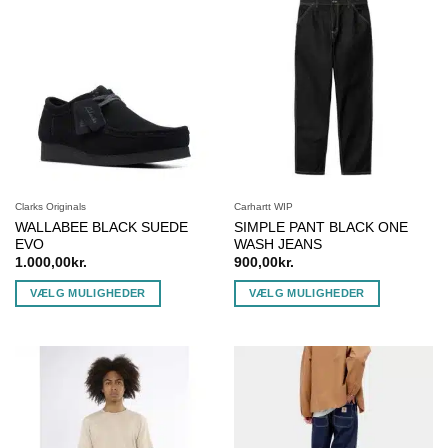
flere
flere
varianter.
varianter.
Mulighederne
Mulighederne
kan
kan
vælges
vælges
på
på
varesiden
varesiden
Clarks Originals
Carhartt WIP
WALLABEE BLACK SUEDE
SIMPLE PANT BLACK ONE
EVO
WASH JEANS
1.000,00
kr.
900,00
kr.
VÆLG MULIGHEDER
VÆLG MULIGHEDER
Dette
Dette
vare
vare
har
har
flere
flere
varianter.
varianter.
Mulighederne
Mulighederne
kan
kan