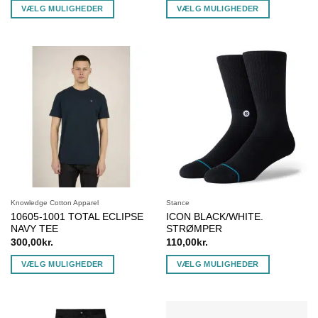
VÆLG MULIGHEDER
VÆLG MULIGHEDER
Dette
Dette
vare
vare
har
har
flere
flere
varianter.
varianter.
Mulighederne
Mulighederne
kan
kan
vælges
vælges
på
på
varesiden
varesiden
Knowledge Cotton Apparel
Stance
10605-1001 TOTAL ECLIPSE
ICON BLACK/WHITE.
NAVY TEE
STRØMPER
300,00
kr.
110,00
kr.
VÆLG MULIGHEDER
VÆLG MULIGHEDER
Dette
Dette
vare
vare
har
har