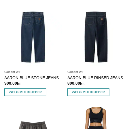
vare
vare
har
har
flere
flere
varianter.
varianter.
Mulighederne
Mulighederne
kan
kan
vælges
vælges
på
på
varesiden
varesiden
Carhartt WIP
Carhartt WIP
AARON BLUE STONE JEANS
AARON BLUE RINSED JEANS
900,00
kr.
800,00
kr.
VÆLG MULIGHEDER
VÆLG MULIGHEDER
Dette
Dette
vare
vare
har
har
flere
flere
varianter.
varianter.