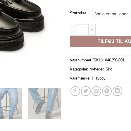
Størrelse
BAKER BLACK PB100393 SKO 
TILFØJ TIL K
Varenummer (SKU):
046256-001
Kategorier:
Nyheder
,
Sko
Varemærke:
Playboy