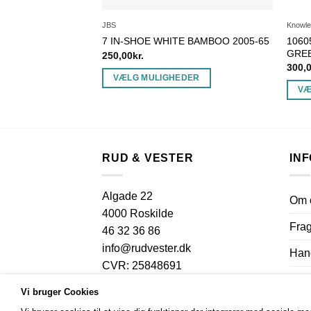
JBS
Knowle
1060
K TEE
7 IN-SHOE WHITE BAMBOO 2005-65
GRE
250,00
kr.
300,
DER
VÆLG MULIGHEDER
VÆ
Dette
Dette
vare
vare
har
har
flere
flere
RUD & VESTER
IN
varianter.
varian
Mulighederne
Muli
kan
Algade 22
Om 
kan
vælges
4000 Roskilde
vælg
på
Frag
46 32 36 86
på
varesiden
info@rudvester.dk
vares
Hand
CVR: 25848691
Priv
Vi bruger Cookies