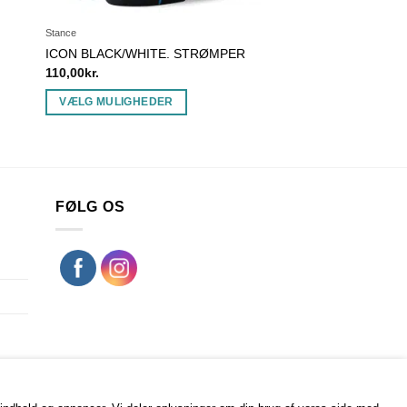
Stance
ICON BLACK/WHITE. STRØMPER
110,00
kr.
VÆLG MULIGHEDER
Dette
vare
har
flere
FØLG OS
varianter.
Mulighederne
kan
vælges
på
varesiden