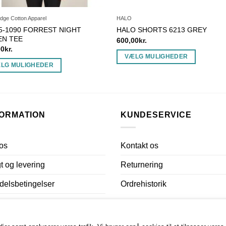
dge Cotton Apparel
HALO
5-1090 FORREST NIGHT
HALO SHORTS 6213 GREY
EN TEE
600,00
kr.
00
kr.
VÆLG MULIGHEDER
LG MULIGHEDER
Dette
vare
har
flere
FORMATION
KUNDESERVICE
varianter.
ter.
Mulighederne
ghederne
kan
os
Kontakt os
vælges
es
på
t og levering
Returnering
varesiden
iden
elsbetingelser
Ordrehistorik
atlivspolitik