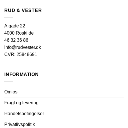
har
har
flere
flere
RUD & VESTER
varianter.
varianter.
Mulighederne
Mulighederne
kan
kan
Algade 22
vælges
vælges
4000 Roskilde
på
på
46 32 36 86
varesiden
varesiden
info@rudvester.dk
CVR: 25848691
INFORMATION
Om os
Fragt og levering
Handelsbetingelser
Privatlivspolitik