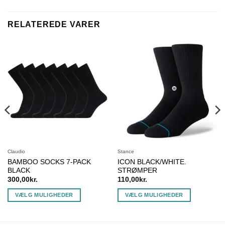
RELATEREDE VARER
Claudio
Stance
BAMBOO SOCKS 7-PACK
ICON BLACK/WHITE.
BLACK
STRØMPER
300,00
kr.
110,00
kr.
VÆLG MULIGHEDER
VÆLG MULIGHEDER
Dette
Dette
vare
vare