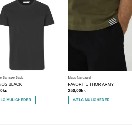
e Samsøe Basic
Mads Nørgaard
NOS BLACK
FAVORITE THOR ARMY
00
kr.
250,00
kr.
LG MULIGHEDER
VÆLG MULIGHEDER
Dette
vare
har
flere