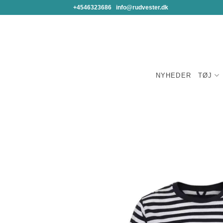
Fortsæt
+4546323686
info@rudvester.dk
til
indhold
NYHEDER
TØJ