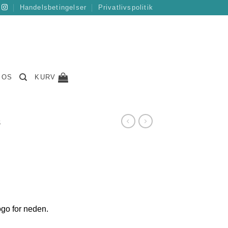
Handelsbetingelser
Privatlivspolitik
 OS
KURV
S
logo for neden.