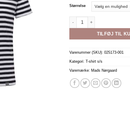
Størrelse
FAVORITE MIDI NAVY/WHITE an
TILFØJ TIL K
Varenummer (SKU):
025173-001
Kategori:
T-shirt s/s
Varemærke:
Mads Nørgaard