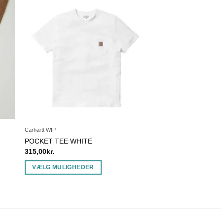
Carhartt WIP
POCKET TEE WHITE
315,00
kr.
VÆLG MULIGHEDER
Dette
vare
har
flere