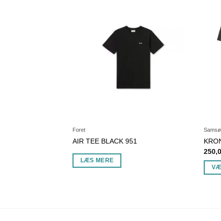
Foret
Samsø
AIR TEE BLACK 951
KRO
250,
WHITE
LÆS MERE
VÆ
Dette
DER
vare
har
flere