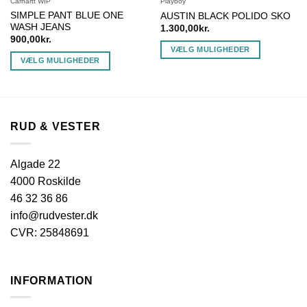
Carhartt WIP
Playboy
SIMPLE PANT BLUE ONE
AUSTIN BLACK POLIDO SKO
WASH JEANS
1.300,00
kr.
900,00
kr.
VÆLG MULIGHEDER
VÆLG MULIGHEDER
Dette
Dette
vare
vare
har
har
flere
flere
varianter.
RUD & VESTER
varianter.
Mulighederne
Mulighederne
kan
kan
Algade 22
vælges
vælges
4000 Roskilde
på
på
varesiden
46 32 36 86
varesiden
info@rudvester.dk
CVR: 25848691
INFORMATION