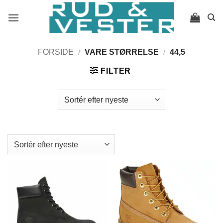
Fortsæt
til
indhold
FORSIDE
/
VARE STØRRELSE
/
44,5
FILTER