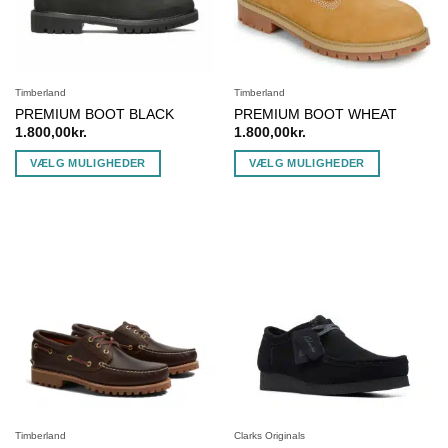
Timberland
Timberland
PREMIUM BOOT BLACK
PREMIUM BOOT WHEAT
1.800,00
kr.
1.800,00
kr.
VÆLG MULIGHEDER
VÆLG MULIGHEDER
Dette
Dette
vare
vare
har
har
flere
flere
varianter.
varianter.
Mulighederne
Mulighederne
kan
kan
vælges
vælges
på
på
varesiden
varesiden
Timberland
Clarks Originals