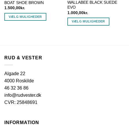
WALLABEE BLACK SUEDE
BOAT SHOE BROWN
EVO
1.500,00
kr.
1.000,00
kr.
VÆLG MULIGHEDER
VÆLG MULIGHEDER
Dette
Dette
vare
vare
har
har
flere
flere
varianter.
varianter.
Mulighederne
RUD & VESTER
Mulighederne
kan
kan
vælges
vælges
på
Algade 22
på
varesiden
4000 Roskilde
varesiden
46 32 36 86
info@rudvester.dk
CVR: 25848691
INFORMATION