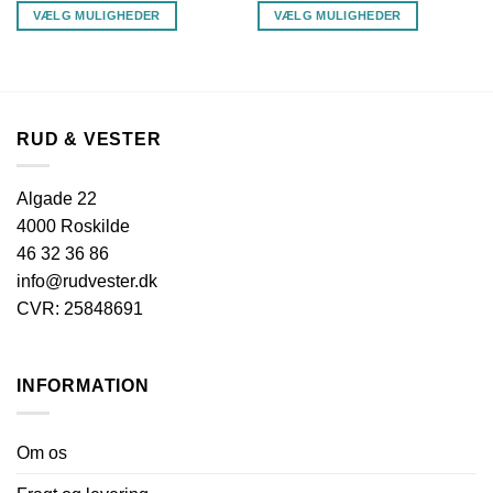
VÆLG MULIGHEDER
VÆLG MULIGHEDER
Dette
Dette
vare
vare
har
har
flere
flere
varianter.
varianter.
RUD & VESTER
Mulighederne
Mulighederne
kan
kan
Algade 22
vælges
vælges
4000 Roskilde
på
på
varesiden
varesiden
46 32 36 86
info@rudvester.dk
CVR: 25848691
INFORMATION
Om os