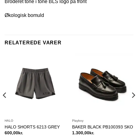
Broderet tone i tone BLS logo på front
Økologisk bomuld
RELATEREDE VARER
HALO
Playboy
HALO SHORTS 6213 GREY
BAKER BLACK PB100393 SKO
600,00
kr.
1.300,00
kr.