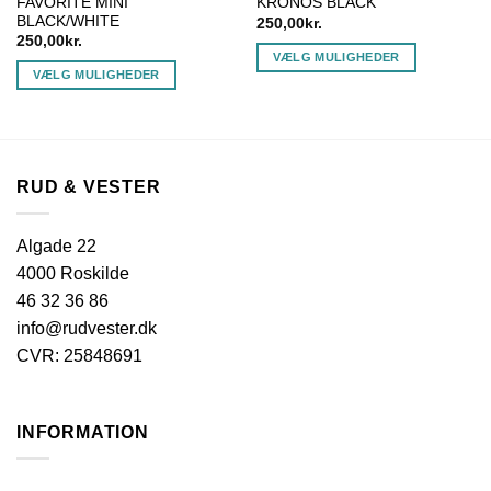
FAVORITE MINI
KRONOS BLACK
BLACK/WHITE
250,00
kr.
250,00
kr.
VÆLG MULIGHEDER
VÆLG MULIGHEDER
Dette
Dette
vare
vare
har
har
flere
flere
varianter.
RUD & VESTER
varianter.
Mulighederne
Mulighederne
kan
kan
vælges
Algade 22
vælges
på
4000 Roskilde
på
varesiden
46 32 36 86
varesiden
info@rudvester.dk
CVR: 25848691
INFORMATION