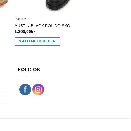
Playboy
AUSTIN BLACK POLIDO SKO
1.300,00
kr.
VÆLG MULIGHEDER
Dette
vare
har
flere
FØLG OS
varianter.
Mulighederne
kan
vælges
på
varesiden