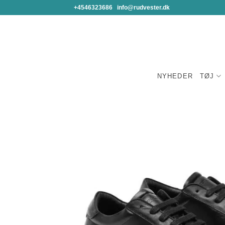
Fortsæt
+4546323686
info@rudvester.dk
til
indhold
NYHEDER
TØJ