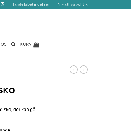
Handelsbetingelser
Privatlivspolitik
 OS
KURV
SKO
d sko, der kan gå
tunge.