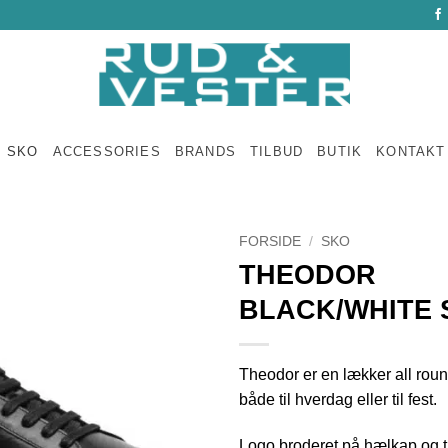
SKO
ACCESSORIES
BRANDS
TILBUD
BUTIK
KONTAKT
FORSIDE
/
SKO
THEODOR
BLACK/WHITE 
Theodor er en lækker all roun
både til hverdag eller til fest.
Logo broderet på hælkap og 