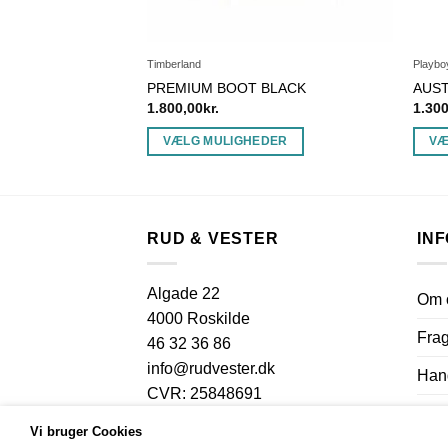
Timberland
Playbo
WN
PREMIUM BOOT BLACK
AUST
1.800,00
kr.
1.30
DER
VÆLG MULIGHEDER
VÆ
Dette
Dette
vare
vare
har
har
flere
flere
RUD & VESTER
IN
varianter.
varian
Mulighederne
Muli
Algade 22
Om 
kan
kan
4000 Roskilde
vælges
vælg
Frag
46 32 36 86
på
på
info@rudvester.dk
varesiden
vares
Hand
CVR: 25848691
Priv
Vi bruger Cookies