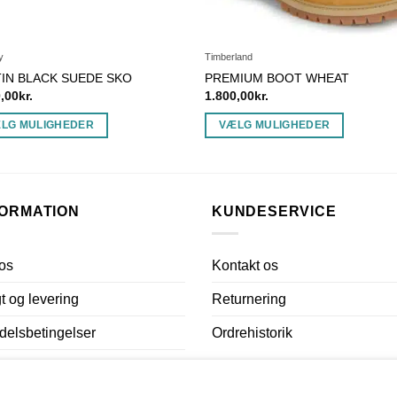
y
Timberland
IN BLACK SUEDE SKO
PREMIUM BOOT WHEAT
0,00
kr.
1.800,00
kr.
LG MULIGHEDER
VÆLG MULIGHEDER
Dette
vare
har
flere
FORMATION
KUNDESERVICE
ter.
varianter.
ghederne
Mulighederne
os
Kontakt os
kan
es
vælges
t og levering
Returnering
på
iden
varesiden
elsbetingelser
Ordrehistorik
atlivspolitik