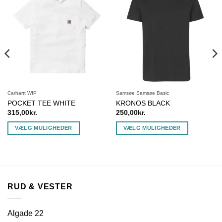
Carhartt WIP
Samsøe Samsøe Basic
POCKET TEE WHITE
KRONOS BLACK
315,00
kr.
250,00
kr.
VÆLG MULIGHEDER
VÆLG MULIGHEDER
Dette
Dette
vare
vare
har
har
flere
flere
varianter.
varianter.
RUD & VESTER
Mulighederne
Mulighederne
kan
kan
vælges
vælges
Algade 22