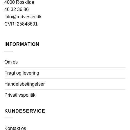
på
på
4000 Roskilde
varesiden
varesiden
46 32 36 86
info@rudvester.dk
CVR: 25848691
INFORMATION
Om os
Fragt og levering
Handelsbetingelser
Privatlivspolitik
KUNDESERVICE
Kontakt os